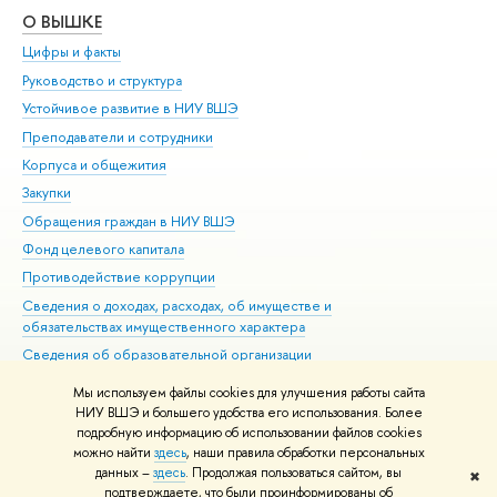
О ВЫШКЕ
ОБ
Цифры и факты
Ли
Руководство и структура
Дов
Устойчивое развитие в НИУ ВШЭ
Ол
Преподаватели и сотрудники
При
Корпуса и общежития
Вы
Закупки
При
Обращения граждан в НИУ ВШЭ
Ас
Фонд целевого капитала
До
Противодействие коррупции
Цен
Сведения о доходах, расходах, об имуществе и
Би
обязательствах имущественного характера
Об
Сведения об образовательной организации
Обр
Людям с ограниченными возможностями здоровья
Мы используем файлы cookies для улучшения работы сайта
Единая платежная страница
НИУ ВШЭ и большего удобства его использования. Более
подробную информацию об использовании файлов cookies
Работа в Вышке
можно найти
здесь
, наши правила обработки персональных
данных –
здесь
. Продолжая пользоваться сайтом, вы
✖
Редактору
подтверждаете, что были проинформированы об