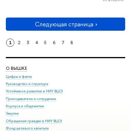
Следующая страница
1
2
3
4
5
6
7
8
О ВЫШКЕ
ОБ
Цифры и факты
Ли
Руководство и структура
Дов
Устойчивое развитие в НИУ ВШЭ
Ол
Преподаватели и сотрудники
При
Корпуса и общежития
Вы
Закупки
При
Обращения граждан в НИУ ВШЭ
Ас
Фонд целевого капитала
До