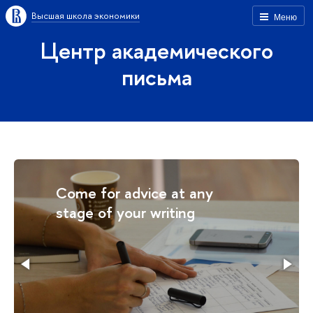
Высшая школа экономики
Меню
Центр академического
письма
Come for advice at any
stage of your writing