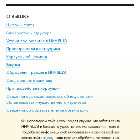
О ВЫШКЕ
ОБ
Цифры и факты
Ли
Руководство и структура
Дов
Устойчивое развитие в НИУ ВШЭ
Ол
Преподаватели и сотрудники
При
Корпуса и общежития
Вы
Закупки
При
Обращения граждан в НИУ ВШЭ
Ас
Фонд целевого капитала
До
Противодействие коррупции
Цен
Сведения о доходах, расходах, об имуществе и
Би
обязательствах имущественного характера
Об
Сведения об образовательной организации
Обр
Людям с ограниченными возможностями здоровья
Мы используем файлы cookies для улучшения работы сайта
Единая платежная страница
НИУ ВШЭ и большего удобства его использования. Более
подробную информацию об использовании файлов cookies
Работа в Вышке
можно найти
здесь
, наши правила обработки персональных