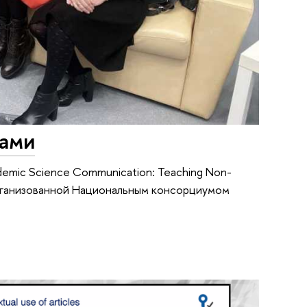
гами
emic Science Communication: Teaching Non-
xt", организованной Национальным консорциумом