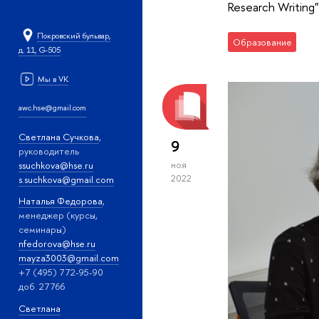
Research Writing"
Покровский бульвар,
Образование
д. 11, G-505
Мы в VK
awc.hse@gmail.com
Светлана Сучкова
,
9
руководитель
ssuchkova@hse.ru
ноя
2022
s.suchkova@gmail.com
Наталья Федорова
,
менеджер (курсы,
семинары)
nfedorova@hse.ru
mayza3003@gmail.com
+7 (495) 772-95-90
доб. 27766
Светлана