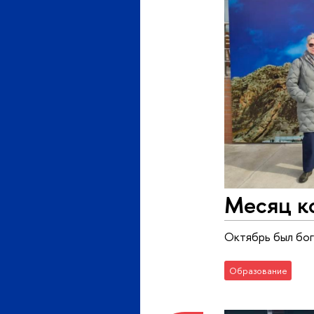
Месяц к
Октябрь был бог
Образование