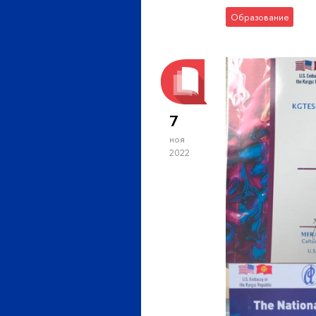
Образование
7
ноя
2022