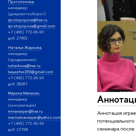
Протопопова
,
менеджер
(документооборот)
sprotopopova@hse.ru
sprotopopova@gmail.com
+7 (495) 772-95-90
доб. 27962
Наталья Жаркова
,
менеджер
(продвижение)
nzharkova@hse.ru
tasyazhar259@gmail.com
+7 (495) 772-95-90
доб. 28287
Марина Манасян
,
Аннотаци
менеджер
(консультации)
mmanasyan@hse.ru
Аннотация играе
marinamanasyan@yahoo.com
потенциального 
+7 (495) 772-95-90
семинара после 
доб. 27768