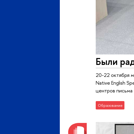
Были ра
20-22 октября м
Native English Sp
центров письма 
Образование