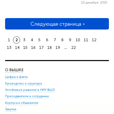
15 декабря 2025
Следующая страница
1
2
3
4
5
6
7
8
9
10
11
12
13
14
15
16
17
18
19
...
22
О ВЫШКЕ
ОБ
Цифры и факты
Ли
Руководство и структура
Дов
Устойчивое развитие в НИУ ВШЭ
Ол
Преподаватели и сотрудники
При
Корпуса и общежития
Вы
Закупки
При