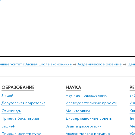
университет «Высшая школа экономики»
→
Академическое развитие
→
Цен
ОБРАЗОВАНИЕ
НАУКА
Р
Лицей
Научные подразделения
Би
Довузовская подготовка
Исследовательские проекты
Из
Олимпиады
Мониторинги
Кн
Прием в бакалавриат
Диссертационные советы
Ти
Вышка+
Защиты диссертаций
Ме
Прием в магистратуру
Академическое развитие
Жу