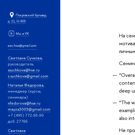
Покровский бульвар,
д. 11, G-505
Мы в VK
На се
мотива
awc.hse@gmail.com
личным
Светлана Сучкова
,
Семина
руководитель
ssuchkova@hse.ru
“Overal
s.suchkova@gmail.com
content
Наталья Федорова
,
deep un
менеджер (курсы,
семинары)
“The wo
nfedorova@hse.ru
mayza3003@gmail.com
exampl
+7 (495) 772-95-90
also in
доб. 27766
Не пр
Светлана