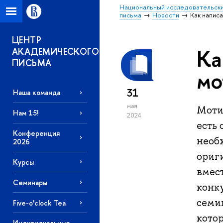
Национальный исследовательски
письма
Новости
Как напис
ЦЕНТР
Ка
АКАДЕМИЧЕСКОГО
ПИСЬМА
мо
31
Наша команда
мая
Моти
Нам 15!
2024
есть
Конференция
необ
2026
ориг
Курсы
вмест
Семинары
конк
семин
Five-o’clock Tea
котор
Индивидуальные