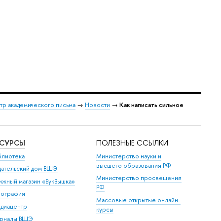
тр академического письма
→
Новости
→
Как написать сильное
ЕСУРСЫ
ПОЛЕЗНЫЕ ССЫЛКИ
блиотека
Министерство науки и
высшего образования РФ
дательский дом ВШЭ
Министерство просвещения
ижный магазин «БукВышка»
РФ
пография
Массовые открытые онлайн-
диацентр
курсы
рналы ВШЭ