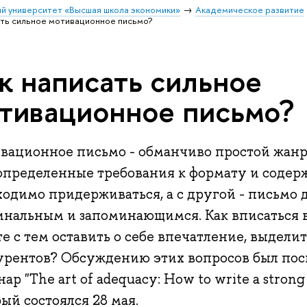
й университет «Высшая школа экономики»
Академическое развитие
ать сильное мотивационное письмо?
к написать сильное
тивационное письмо?
вационное письмо - обманчиво простой жанр.
 определенные требования к формату и содер
ходимо придерживаться, а с другой - письмо 
инальным и запоминающимся. Как вписаться в
е с тем оставить о себе впечатление, выдели
урентов? Обсуждению этих вопросов был пос
ар "The art of adequacy: How to write a strong 
ый состоялся 28 мая.