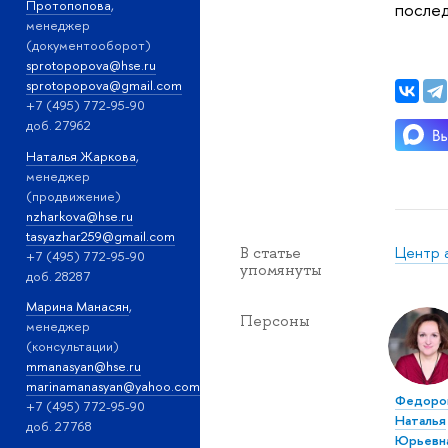
Протопопова
,
послед
менеджер
(документооборот)
sprotopopova@hse.ru
sprotopopova@gmail.com
+7 (495) 772-95-90
доб. 27962
Наталья Жаркова
,
менеджер
(продвижение)
nzharkova@hse.ru
tasyazhar259@gmail.com
Центр 
В статье
+7 (495) 772-95-90
упомянуты
доб. 28287
Марина Манасян
,
Персоны
менеджер
(консультации)
mmanasyan@hse.ru
marinamanasyan@yahoo.com
Федоро
+7 (495) 772-95-90
Наталья
доб. 27768
Юрьевн