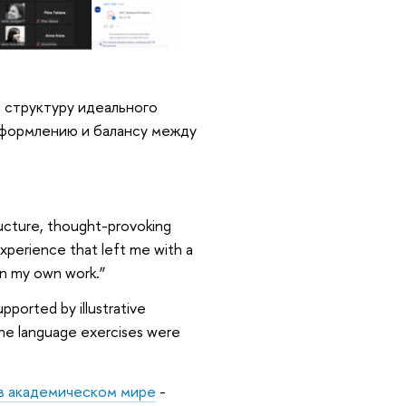
 структуру идеального
оформлению и балансу между
ructure, thought-provoking
experience that left me with a
in my own work.”
ported by illustrative
The language exercises were
 в академическом мире
-