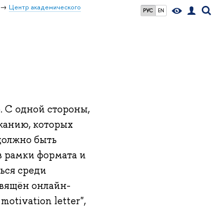
Центр академического
РУС
EN
 С одной стороны,
жанию, которых
должно быть
 рамки формата и
ться среди
вящён онлайн-
motivation letter",