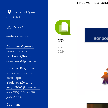
письмо, настоль
Покровский бульвар,
д. 11, G-505
Мы в VK
awc.hse@gmail.com
20
Светлана Сучкова
,
дек
руководитель
2024
ssuchkova@hse.ru
s.suchkova@gmail.com
Наталья Федорова
,
менеджер (курсы,
семинары)
nfedorova@hse.ru
mayza3003@gmail.com
+7 (495) 772-95-90
доб. 27766
Светлана