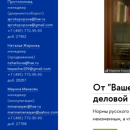
Протопопова
,
менеджер
(документооборот)
sprotopopova@hse.ru
sprotopopova@gmail.com
+7 (495) 772-95-90
доб. 27962
Наталья Жаркова
,
менеджер
(продвижение)
nzharkova@hse.ru
tasyazhar259@gmail.com
+7 (495) 772-95-90
доб. 28287
От "Ваше
Марина Манасян
,
деловой
менеджер
(консультации)
mmanasyan@hse.ru
Нормы русского 
marinamanasyan@yahoo.com
неизменным, а ч
+7 (495) 772-95-90
доб. 27768