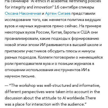
На семинаре "AI ethics in academia: Rethinking policies
for integrity and innovation" 16 сентября спикеры
Оксана Наконечная
и
Артем Сигаев
представили
исследование того, как меняется политика ведущих
вузов и научных журналов прямо сейчас. На примере
некоторых вузов России, Китая, Европы и США они
проанализировали, какие подходы к формированию
новой этики эпохи ИИ развиваются в высшей школе и
пригласили участников обсудить плюсы и минусы
разных подходов. Коллеги поговорили о меняющейся
роли преподавателя вуза и о позиции журналов в
отношении использования инструментов ИИ в
научном письме.
“The workshop was well-structured and informative,
different perspectives were taken into account in the
discussion about the attitude to AI worldwide.There
was a place for interaction with the audience.”