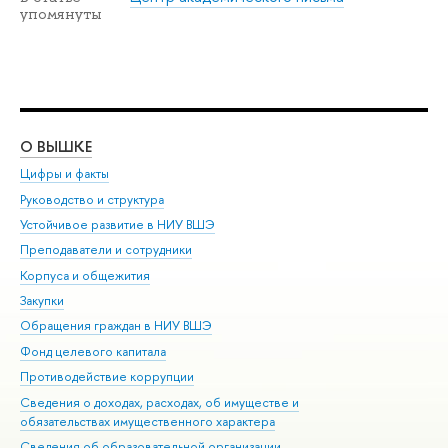
упомянуты
О ВЫШКЕ
ОБ
Цифры и факты
Ли
Руководство и структура
Дов
Устойчивое развитие в НИУ ВШЭ
Ол
Преподаватели и сотрудники
При
Корпуса и общежития
Вы
Закупки
При
Обращения граждан в НИУ ВШЭ
Ас
Фонд целевого капитала
До
Противодействие коррупции
Цен
Сведения о доходах, расходах, об имуществе и
Би
обязательствах имущественного характера
Об
Сведения об образовательной организации