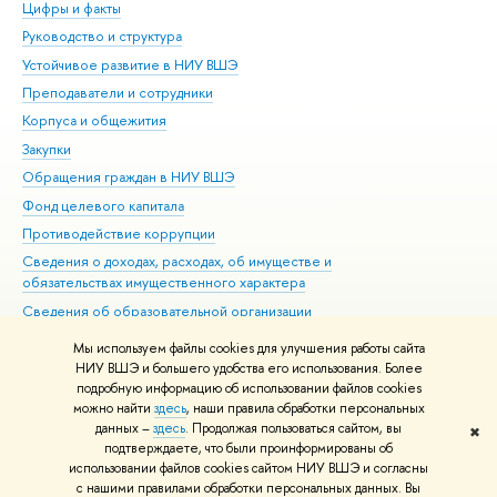
Цифры и факты
Ли
Руководство и структура
Дов
Устойчивое развитие в НИУ ВШЭ
Ол
Преподаватели и сотрудники
При
Корпуса и общежития
Вы
Закупки
При
Обращения граждан в НИУ ВШЭ
Ас
Фонд целевого капитала
До
Противодействие коррупции
Цен
Сведения о доходах, расходах, об имуществе и
Би
обязательствах имущественного характера
Об
Сведения об образовательной организации
Обр
Людям с ограниченными возможностями здоровья
Мы используем файлы cookies для улучшения работы сайта
Единая платежная страница
НИУ ВШЭ и большего удобства его использования. Более
подробную информацию об использовании файлов cookies
Работа в Вышке
можно найти
здесь
, наши правила обработки персональных
данных –
здесь
. Продолжая пользоваться сайтом, вы
✖
Редактору
подтверждаете, что были проинформированы об
© НИУ ВШЭ 1993–2026
Адреса и контакты
Условия использования
использовании файлов cookies сайтом НИУ ВШЭ и согласны
с нашими правилами обработки персональных данных. Вы
материалов
Политика конфиденциальности
Карта сайта