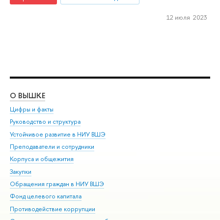
12 июля 2023
О ВЫШКЕ
ОБ
Цифры и факты
Ли
Руководство и структура
Дов
Устойчивое развитие в НИУ ВШЭ
Ол
Преподаватели и сотрудники
При
Корпуса и общежития
Вы
Закупки
При
Обращения граждан в НИУ ВШЭ
Ас
Фонд целевого капитала
До
Противодействие коррупции
Цен