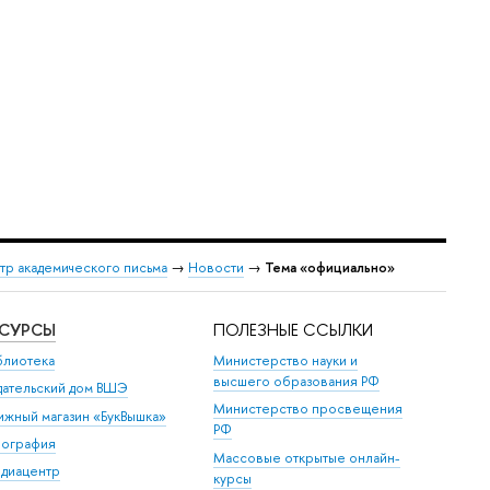
тр академического письма
→
Новости
→
Тема «официально»
ЕСУРСЫ
ПОЛЕЗНЫЕ ССЫЛКИ
блиотека
Министерство науки и
высшего образования РФ
дательский дом ВШЭ
Министерство просвещения
ижный магазин «БукВышка»
РФ
пография
Массовые открытые онлайн-
диацентр
курсы