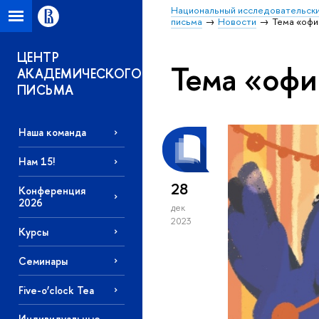
Национальный исследовательски
письма
Новости
Тема «офи
ЦЕНТР
Тема «оф
АКАДЕМИЧЕСКОГО
ПИСЬМА
Наша команда
Нам 15!
28
Конференция
2026
дек
2023
Курсы
Семинары
Five-o’clock Tea
Индивидуальные