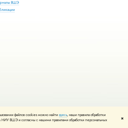
рналы ВШЭ
бликации
ьзовании файлов cookies можно найти
здесь
, наши правила обработки
и
Карта сайта
Редактору
✖
том НИУ ВШЭ и согласны с нашими правилами обработки персональных