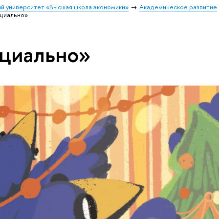
й университет «Высшая школа экономики»
Академическое развитие
циально»
ициально»