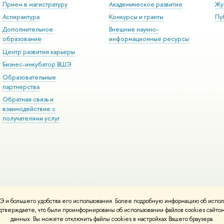
Прием в магистратуру
Академическое развитие
Жу
Аспирантура
Конкурсы и гранты
Пу
Дополнительное
Внешние научно-
образование
информационные ресурсы
Центр развития карьеры
Бизнес-инкубатор ВШЭ
Образовательные
партнерства
Обратная связь и
взаимодействие с
получателями услуг
 и большего удобства его использования. Более подробную информацию об испол
онтакты
Условия использования материалов
Политика конфиденциальност
подтверждаете, что были проинформированы об использовании файлов cookies сай
ботаны в
Школе дизайна НИУ ВШЭ
данных. Вы можете отключить файлы cookies в настройках Вашего браузера.