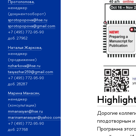
Протопопова
,
менеджер
(документооборот)
sprotopopova@hse.ru
sprotopopova@gmail.com
+7 (495) 772-95-90
доб. 27962
Наталья Жаркова
,
менеджер
(продвижение)
nzharkova@hse.ru
tasyazhar259@gmail.com
+7 (495) 772-95-90
доб. 28287
Марина Манасян
,
Highligh
менеджер
(консультации)
mmanasyan@hse.ru
Дорогие коллеги
marinamanasyan@yahoo.com
плодотворным и 
+7 (495) 772-95-90
Программа этого
доб. 27768