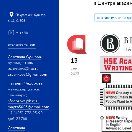
в Центре академ
Покровский бульвар,
статистические да
д. 11, G-505
Мы в VK
awc.hse@gmail.com
Светлана Сучкова
,
13
руководитель
сен
ssuchkova@hse.ru
2023
s.suchkova@gmail.com
Наталья Федорова
,
менеджер (курсы,
семинары)
nfedorova@hse.ru
mayza3003@gmail.com
+7 (495) 772-95-90
доб. 27766
Светлана