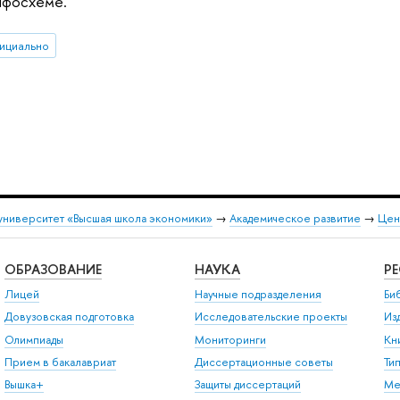
нфосхеме.
ициально
университет «Высшая школа экономики»
→
Академическое развитие
→
Цен
ОБРАЗОВАНИЕ
НАУКА
Р
Лицей
Научные подразделения
Би
Довузовская подготовка
Исследовательские проекты
Из
Олимпиады
Мониторинги
Кн
Прием в бакалавриат
Диссертационные советы
Ти
Вышка+
Защиты диссертаций
Ме