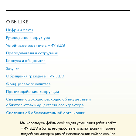
О ВЫШКЕ
ОБ
Цифры и факты
Ли
Руководство и структура
Дов
Устойчивое развитие в НИУ ВШЭ
Ол
Преподаватели и сотрудники
При
Корпуса и общежития
Вы
Закупки
При
Обращения граждан в НИУ ВШЭ
Ас
Фонд целевого капитала
До
Противодействие коррупции
Цен
Сведения о доходах, расходах, об имуществе и
Би
обязательствах имущественного характера
Об
Сведения об образовательной организации
Обр
Людям с ограниченными возможностями здоровья
Мы используем файлы cookies для улучшения работы сайта
Единая платежная страница
НИУ ВШЭ и большего удобства его использования. Более
подробную информацию об использовании файлов cookies
Работа в Вышке