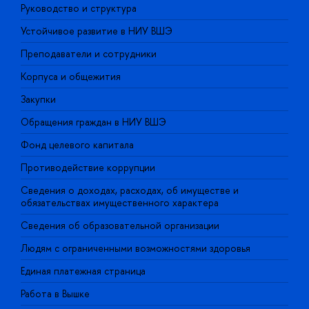
Руководство и структура
Д
Устойчивое развитие в НИУ ВШЭ
О
Преподаватели и сотрудники
П
Корпуса и общежития
В
Закупки
П
Обращения граждан в НИУ ВШЭ
А
Фонд целевого капитала
Д
Противодействие коррупции
Ц
Сведения о доходах, расходах, об имуществе и
Б
обязательствах имущественного характера
О
Сведения об образовательной организации
О
Людям с ограниченными возможностями здоровья
Единая платежная страница
Работа в Вышке