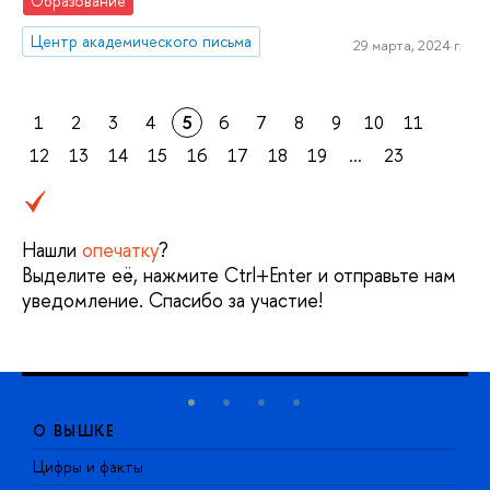
Образование
Центр академического письма
29 марта, 2024 г.
1
2
3
4
5
6
7
8
9
10
11
12
13
14
15
16
17
18
19
...
23
Нашли
опечатку
?
Выделите её, нажмите Ctrl+Enter и отправьте нам
уведомление. Спасибо за участие!
О ВЫШКЕ
Цифры и факты
Л