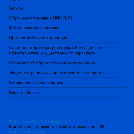
Закупки
П
Обращения граждан в НИУ ВШЭ
А
Фонд целевого капитала
Д
Противодействие коррупции
Ц
Сведения о доходах, расходах, об имуществе и
Б
обязательствах имущественного характера
О
Сведения об образовательной организации
О
Людям с ограниченными возможностями здоровья
Единая платежная страница
Работа в Вышке
http://www.minobrnauki.gov.ru/
Министерство науки и высшего образования РФ
https://edu.gov.ru/