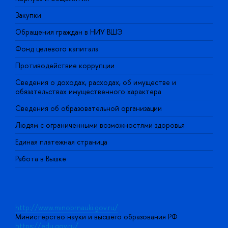
Закупки
П
Обращения граждан в НИУ ВШЭ
А
Фонд целевого капитала
Д
Противодействие коррупции
Ц
Сведения о доходах, расходах, об имуществе и
Б
обязательствах имущественного характера
О
Сведения об образовательной организации
О
Людям с ограниченными возможностями здоровья
Единая платежная страница
Работа в Вышке
http://www.minobrnauki.gov.ru/
Министерство науки и высшего образования РФ
https://edu.gov.ru/