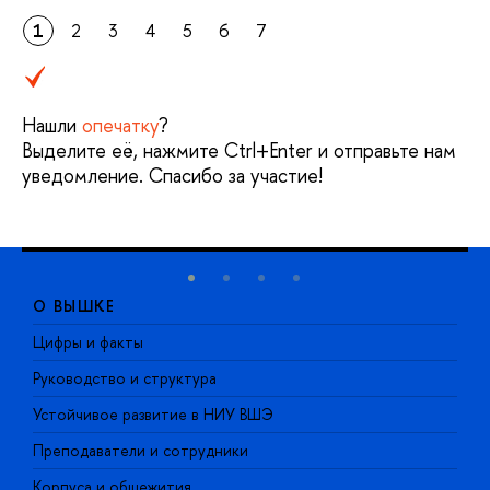
1
2
3
4
5
6
7
Нашли
опечатку
?
Выделите её, нажмите Ctrl+Enter и отправьте нам
уведомление. Спасибо за участие!
О ВЫШКЕ
Цифры и факты
Л
Руководство и структура
Д
Устойчивое развитие в НИУ ВШЭ
О
Преподаватели и сотрудники
П
Корпуса и общежития
В