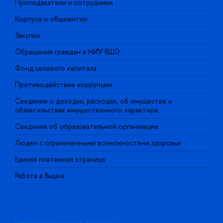
Преподаватели и сотрудники
П
Корпуса и общежития
В
Закупки
П
Обращения граждан в НИУ ВШЭ
А
Фонд целевого капитала
Д
Противодействие коррупции
Ц
Сведения о доходах, расходах, об имуществе и
Б
обязательствах имущественного характера
О
Сведения об образовательной организации
О
Людям с ограниченными возможностями здоровья
Единая платежная страница
Работа в Вышке