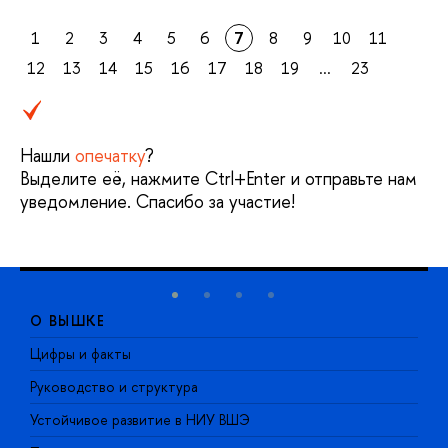
1
2
3
4
5
6
7
8
9
10
11
12
13
14
15
16
17
18
19
...
23
Нашли
опечатку
?
Выделите её, нажмите Ctrl+Enter и отправьте нам
уведомление. Спасибо за участие!
О ВЫШКЕ
Цифры и факты
Л
Руководство и структура
Д
Устойчивое развитие в НИУ ВШЭ
О