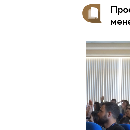
Прое
мен