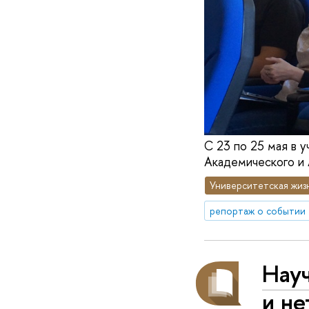
С 23 по 25 мая в 
Академического и 
Университетская жиз
репортаж о событии
Науч
и н