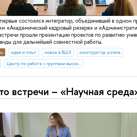
впервые состоялся интегратор, объединивший в одном 
мм «Академический кадровый резерв» и «Администрати
 встречи прошли презентации проектов по развитию уни
анды для дальнейшей совместной работы.
нь
идеи и опыт
новое в ВШЭ
конструктор успеха
Центр по работе с группами высокого профессионального потенциала
то встречи – «Научная среда