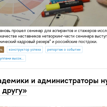
 вновь прошел семинар для аспирантов и стажеров-исс
 качестве наставников нетворкинг-части семинара высту
ический кадровый резерв" и российские постдоки.
нь
конструктор успеха
репортаж о событии
Центр по работе с группами высокого профессионального потенциала
адемики и администраторы 
 другу»