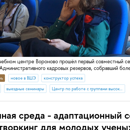
учебном центре Вороново прошёл первый совместный с
Административного кадровых резервов, собравший боле
нь
новое в ВШЭ
конструктор успеха
выездные семинары
Центр по работе с группами высокого профессионального потенциала
ная среда - адаптационный 
етворкинг для молодых учены