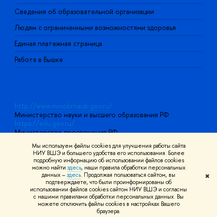
О
Сведения об образовательной организации
О
Людям с ограниченными возможностями здоровья
Единая платежная страница
Работа в Вышке
http://www.minobrnauki.gov.ru/
Министерство науки и высшего образования РФ
https://edu.gov.ru/
Министерство просвещения РФ
https://elearning.hse.ru/mooc
Мы используем файлы cookies для улучшения работы сайта
Массовые открытые онлайн-курсы
НИУ ВШЭ и большего удобства его использования. Более
подробную информацию об использовании файлов cookies
можно найти
здесь
, наши правила обработки персональных
данных –
здесь
. Продолжая пользоваться сайтом, вы
✖
© НИУ ВШЭ 1993–2026
Адреса и контакты
Условия
подтверждаете, что были проинформированы об
использования материалов
Политика конфиденциальности
Карта
использовании файлов cookies сайтом НИУ ВШЭ и согласны
сайта
с нашими правилами обработки персональных данных. Вы
Шрифты HSE Sans и HSE Slab разработаны в
Школе дизайна НИУ
можете отключить файлы cookies в настройках Вашего
ВШЭ
браузера.
Редактору