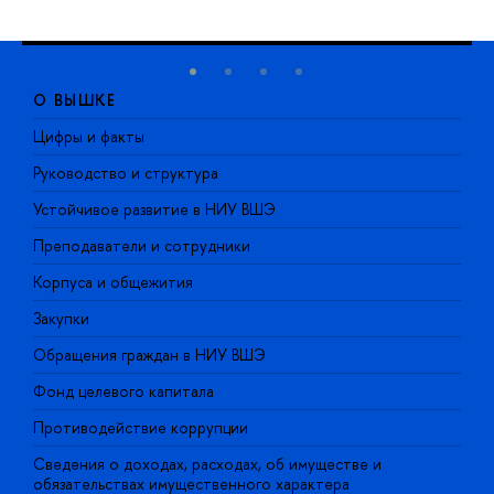
О ВЫШКЕ
Цифры и факты
Л
Руководство и структура
Д
Устойчивое развитие в НИУ ВШЭ
О
Преподаватели и сотрудники
П
Корпуса и общежития
В
Закупки
П
Обращения граждан в НИУ ВШЭ
А
Фонд целевого капитала
Д
Противодействие коррупции
Ц
Сведения о доходах, расходах, об имуществе и
Б
обязательствах имущественного характера