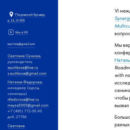
VI
межд
Покровский бульвар,
Synergy
д. 11, G-505
Multicu
Мы в VK
вопрос
awc.hse@gmail.com
Мы вер
конфе
Светлана Сучкова
,
Наталь
руководитель
Roadmap
ssuchkova@hse.ru
s.suchkova@gmail.com
with n
исслед
Наталья Федорова
,
менеджер (курсы,
семина
семинары)
чтобы 
nfedorova@hse.ru
вызвал
mayza3003@gmail.com
+7 (495) 772-95-90
Большо
доб. 27766
разных
Светлана