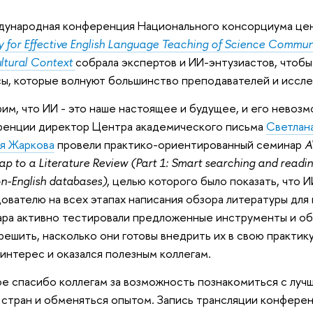
ународная конференция Национального консорциума це
 for Effective English Language Teaching of Science Communic
ltural Context
собрала экспертов и ИИ-энтузиастов, чтобы
ы, которые волнуют большинство преподавателей и иссл
им, что ИИ - это наше настоящее и будущее, и его невозм
ренции директор Центра академического письма
Светлан
я Жаркова
провели практико-ориентированный семинар
A
 to a Literature Review (Part 1: Smart searching and reading
on-English databases)
, целью которого было показать, что 
ователю на всех этапах написания обзора литературы для 
ра активно тестировали предложенные инструменты и об
решить, насколько они готовы внедрить их в свою практик
 интерес и оказался полезным коллегам.
е спасибо коллегам за возможность познакомиться с лучш
 стран и обменяться опытом. Запись трансляции конфере