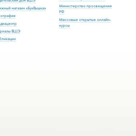
дательский дом ВШЭ
Министерство просвещения
ижный магазин «БукВышка»
РФ
пография
Массовые открытые онлайн-
диацентр
курсы
рналы ВШЭ
бликации