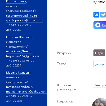
здесь: 
Протопопова
,
менеджер
(документооборот)
sprotopopova@hse.ru
sprotopopova@gmail.com
+7 (495) 772-95-90
доб. 27962
Наталья Жаркова
,
менеджер
(продвижение)
nzharkova@hse.ru
Рубрики
Наука
tasyazhar259@gmail.com
+7 (495) 772-95-90
Темы
дискус
доб. 28287
Марина Манасян
,
менеджер
(консультации)
Центр 
В статье
mmanasyan@hse.ru
упомянуты
marinamanasyan@yahoo.com
+7 (495) 772-95-90
доб. 27768
Персоны