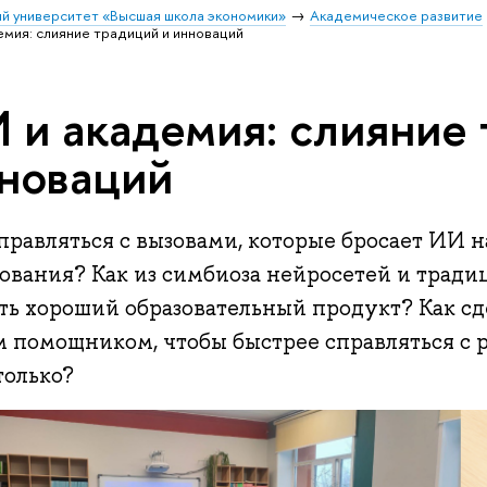
й университет «Высшая школа экономики»
Академическое развитие
емия: слияние традиций и инноваций
 и академия: слияние
новаций
правляться с вызовами, которые бросает ИИ н
зования? Как из симбиоза нейросетей и трад
ать хороший образовательный продукт? Как сд
м помощником, чтобы быстрее справляться с 
только?