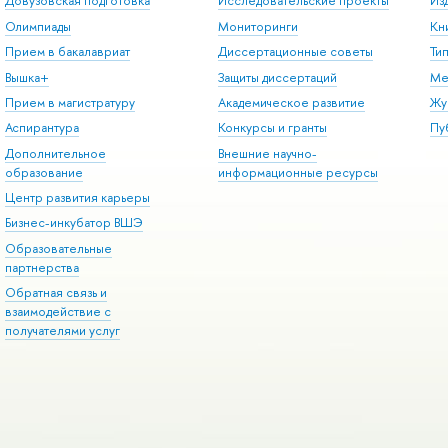
Довузовская подготовка
Исследовательские проекты
Из
Олимпиады
Мониторинги
Кн
Прием в бакалавриат
Диссертационные советы
Ти
Вышка+
Защиты диссертаций
Ме
Прием в магистратуру
Академическое развитие
Жу
Аспирантура
Конкурсы и гранты
Пу
Дополнительное
Внешние научно-
образование
информационные ресурсы
Центр развития карьеры
Бизнес-инкубатор ВШЭ
Образовательные
партнерства
Обратная связь и
взаимодействие с
получателями услуг