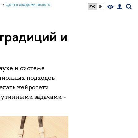
Центр академического
РУС
EN
 традиций и
ауке и системе
иционных подходов
елать нейросети
рутинными задачами -