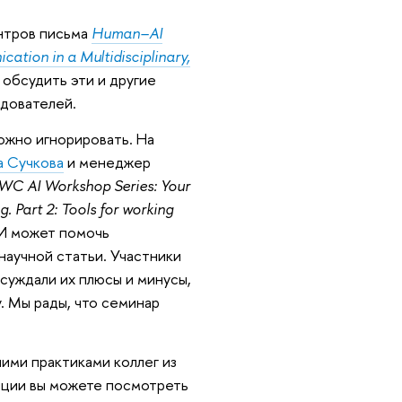
нтров письма
Human–AI
ation in a Multidisciplinary,
 обсудить эти и другие
едователей.
ожно игнорировать. На
а Сучкова
и менеджер
WC AI Workshop Series: Your
. Part 2: Tools for working
ИИ может помочь
научной статьи. Участники
суждали их плюсы и минусы,
у. Мы рады, что семинар
ими практиками коллег из
нции вы можете посмотреть