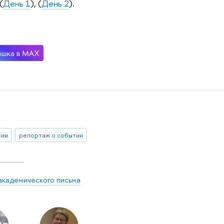
(
День 1
), (
День 2
).
сии
репортаж о событии
академического письма