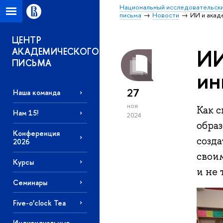
Национальный исследовательски
письма
Новости
ИИ и акад
ЦЕНТР
ИИ
АКАДЕМИЧЕСКОГО
ПИСЬМА
ин
27
Наша команда
ноя
Как с
Нам 15!
2024
обра
Конференция
созд
2026
свои
Курсы
и не 
Семинары
Five-o’clock Tea
Индивидуальные