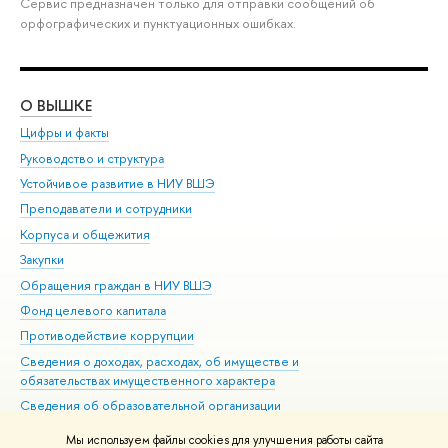
Сервис предназначен только для отправки сообщений об
орфографических и пунктуационных ошибках.
О ВЫШКЕ
ОБ
Цифры и факты
Ли
Руководство и структура
Дов
Устойчивое развитие в НИУ ВШЭ
Ол
Преподаватели и сотрудники
При
Корпуса и общежития
Вы
Закупки
При
Обращения граждан в НИУ ВШЭ
Ас
Фонд целевого капитала
До
Противодействие коррупции
Цен
Сведения о доходах, расходах, об имуществе и
Би
обязательствах имущественного характера
Об
Сведения об образовательной организации
Обр
Людям с ограниченными возможностями здоровья
Мы используем файлы cookies для улучшения работы сайта