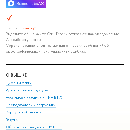
Нашли
опечатку
?
Выделите её, нажмите Ctrl+Enter и отправьте нам уведомление.
Спасибо за участие!
Сервис предназначен только для отправки сообщений об
орфографических и пунктуационных ошибках.
О ВЫШКЕ
ОБ
Цифры и факты
Ли
Руководство и структура
Дов
Устойчивое развитие в НИУ ВШЭ
Ол
Преподаватели и сотрудники
При
Корпуса и общежития
Вы
Закупки
При
Обращения граждан в НИУ ВШЭ
Ас