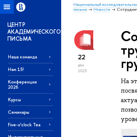
Национальный исследовательски
письма
Новости
Сотруднич
ЦЕНТР
Со
АКАДЕМИЧЕСКОГО
ПИСЬМА
тр
22
гр
Наша команда
дек
Нам 15!
2023
На э
Конференция
2026
посв
акту
Курсы
позво
Семинары
уров
Five-o’clock Tea
Индивидуальные