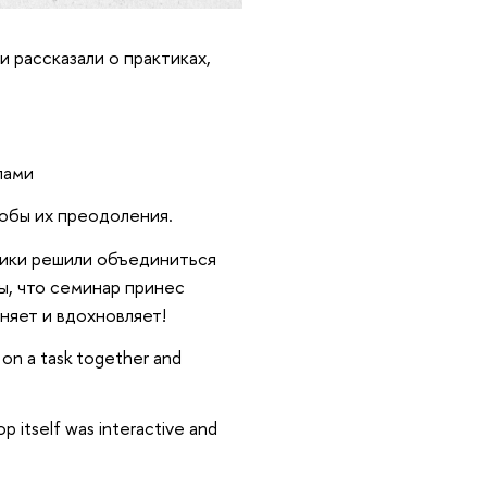
 рассказали о практиках,
ппами
собы их преодоления.
ники решили объединиться
ы, что семинар принес
няет и вдохновляет!
k on a task together and
p itself was interactive and