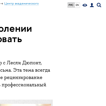
Центр академического
РУС
EN
олении
овать
р с Лесли Дюпонт,
ьма. Эта тема всегда
ое рецензирование
ть профессиональный