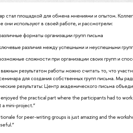
р стал площадкой для обмена мнениями и опытом. Коллеги
е они используют в своей работе, и рассмотрели:
 различные форматы организации групп письма
 ключевые различия между успешными и неуспешными гру
 возможные сложности при организации своих групп и спо
важным результатом работы можно считать то, что участ
семинара для создания собственных групп письма. Мы рад
ческие результаты: Центр академического письма объеди
ly enjoyed the practical part where the participants had to wor
 a mini-project.”
tionale for peer-writing groups is just amazing and the worksho
useful.”