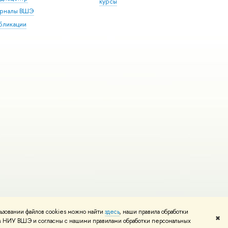
курсы
рналы ВШЭ
бликации
ьзовании файлов cookies можно найти
здесь
, наши правила обработки
и
Карта сайта
Редактору
✖
том НИУ ВШЭ и согласны с нашими правилами обработки персональных