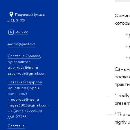
Семина
Покровский бульвар,
д. 11, G-505
которы
Мы в VK
•
awc.hse@gmail.com
•
Светлана Сучкова
,
•
руководитель
ssuchkova@hse.ru
Самым 
s.suchkova@gmail.com
после 
Наталья Федорова
,
практи
менеджер (курсы,
семинары)
“I real
nfedorova@hse.ru
present
mayza3003@gmail.com
+7 (495) 772-95-90
“The ra
доб. 27766
highly 
Светлана