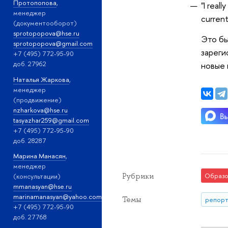
Протопопова
,
"I real
менеджер
current
(документооборот)
sprotopopova@hse.ru
Это бы
sprotopopova@gmail.com
зареги
+7 (495) 772-95-90
доб. 27962
новые 
Наталья Жаркова
,
менеджер
(продвижение)
nzharkova@hse.ru
tasyazhar259@gmail.com
+7 (495) 772-95-90
доб. 28287
Марина Манасян
,
менеджер
Рубрики
Образо
(консультации)
mmanasyan@hse.ru
marinamanasyan@yahoo.com
Темы
репорт
+7 (495) 772-95-90
доб. 27768