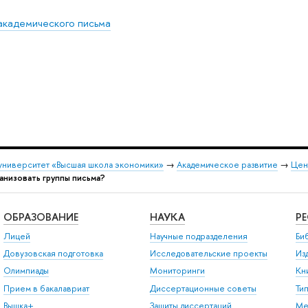
академического письма
университет «Высшая школа экономики»
→
Академическое развитие
→
Цен
анизовать группы письма?
ОБРАЗОВАНИЕ
НАУКА
Р
Лицей
Научные подразделения
Би
Довузовская подготовка
Исследовательские проекты
Из
Олимпиады
Мониторинги
Кн
Прием в бакалавриат
Диссертационные советы
Ти
Вышка+
Защиты диссертаций
Ме