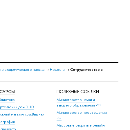
тр академического письма
→
Новости
→
Сотрудничество в
ЕСУРСЫ
ПОЛЕЗНЫЕ ССЫЛКИ
блиотека
Министерство науки и
высшего образования РФ
дательский дом ВШЭ
Министерство просвещения
ижный магазин «БукВышка»
РФ
пография
Массовые открытые онлайн-
диацентр