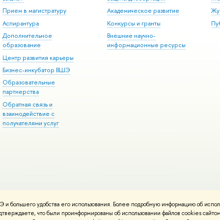
Прием в магистратуру
Академическое развитие
Жу
Аспирантура
Конкурсы и гранты
Пу
Дополнительное
Внешние научно-
образование
информационные ресурсы
Центр развития карьеры
Бизнес-инкубатор ВШЭ
Образовательные
партнерства
Обратная связь и
взаимодействие с
получателями услуг
 и большего удобства его использования. Более подробную информацию об испол
онтакты
Условия использования материалов
Политика конфиденциальност
подтверждаете, что были проинформированы об использовании файлов cookies сай
ботаны в
Школе дизайна НИУ ВШЭ