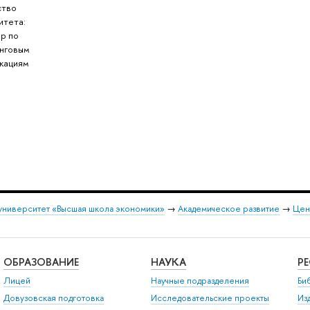
ство
итета:
р по
нговым
кациям
университет «Высшая школа экономики»
→
Академическое развитие
→
Цен
ОБРАЗОВАНИЕ
НАУКА
Р
Лицей
Научные подразделения
Би
Довузовская подготовка
Исследовательские проекты
Из