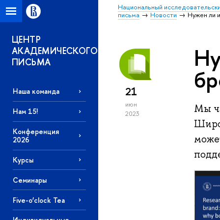
Национальный исследовательски
письма
Новости
Нужен ли 
ЦЕНТР
Ну
АКАДЕМИЧЕСКОГО
ПИСЬМА
бр
21
Наша команда
июн
Мы ч
Нам 15!
2023
Широ
Конференция
може
2026
подд
Курсы
Семинары
Five-o’clock Tea
Индивидуальные