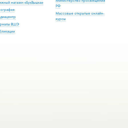
Министерство просвещения
ижный магазин «БукВышка»
РФ
пография
Массовые открытые онлайн-
диацентр
курсы
рналы ВШЭ
бликации