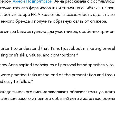
икером
Анной Подпрятовой
. Анна рассказала о составляю
трументах его формирования и типичных ошибках – на пр
работы в сфере PR. У коллег была возможность сделать 
енного бренда и получить обратную связь от спикера.
еминара была актуальна для участников, особенно приме
:
mportant to understand that it's not just about marketing ones
ing one's skills, values, and contributions.”
d how Anna applied techniques of personal brand specifically to
were practice tasks at the end of the presentation and throu
nd easy to follow.”
академического письма завершает образовательную деят
аем вам яркого и полного событий лета и ждем вас осень