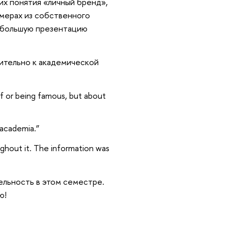
щих понятия «личный бренд»,
имерах из собственного
небольшую презентацию
нительно к академической
elf or being famous, but about
 academia.”
ghout it. The information was
ельность в этом семестре.
ю!