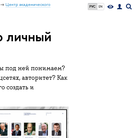
Центр академического
РУС
EN
ю личный
мы под ней понимаем?
сетях, авторитет? Как
о создать и