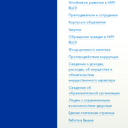
Устойчивое развитие в НИУ
ВШЭ
Преподаватели и сотрудники
Корпуса и общежития
Закупки
Обращения граждан в НИУ
ВШЭ
Фонд целевого капитала
Противодействие коррупции
Сведения о доходах,
расходах, об имуществе и
обязательствах
имущественного характера
Сведения об
образовательной организации
Людям с ограниченными
возможностями здоровья
Единая платежная страница
Работа в Вышке