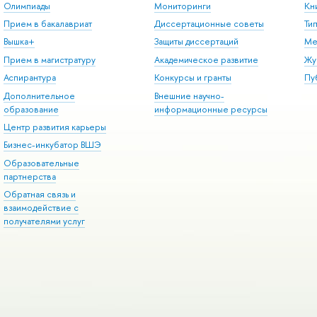
Олимпиады
Мониторинги
Кн
Прием в бакалавриат
Диссертационные советы
Ти
Вышка+
Защиты диссертаций
Ме
Прием в магистратуру
Академическое развитие
Жу
Аспирантура
Конкурсы и гранты
Пу
Дополнительное
Внешние научно-
образование
информационные ресурсы
Центр развития карьеры
Бизнес-инкубатор ВШЭ
Образовательные
партнерства
Обратная связь и
взаимодействие с
получателями услуг