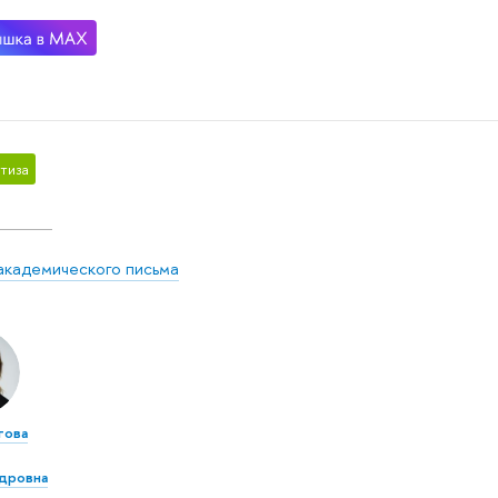
тиза
академического письма
това
дровна