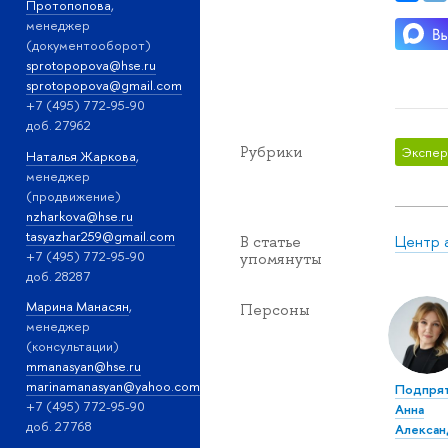
Протопопова
,
менеджер
(документооборот)
sprotopopova@hse.ru
sprotopopova@gmail.com
+7 (495) 772-95-90
доб. 27962
Рубрики
Экспер
Наталья Жаркова
,
менеджер
(продвижение)
nzharkova@hse.ru
tasyazhar259@gmail.com
Центр 
В статье
+7 (495) 772-95-90
упомянуты
доб. 28287
Марина Манасян
,
Персоны
менеджер
(консультации)
mmanasyan@hse.ru
marinamanasyan@yahoo.com
Подпря
+7 (495) 772-95-90
Анна
доб. 27768
Алексан