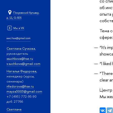
со сп
об инс
Покровский бульвар,
опыта 
д. 11, G-505
собств
Мы в VK
Тема с
сфере
awc.hse@gmail.com
“It's i
Светлана Сучкова
,
showcas
руководитель
ssuchkova@hse.ru
“I like
s.suchkova@gmail.com
Наталья Федорова
,
“There 
менеджер (курсы,
clear a
семинары)
nfedorova@hse.ru
Центр 
mayza3003@gmail.com
Мы жел
+7 (495) 772-95-90
доб. 27766
Светлана