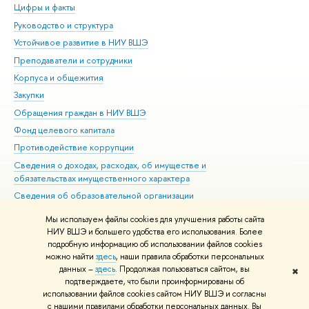
Цифры и факты
Ли
Руководство и структура
Дов
Устойчивое развитие в НИУ ВШЭ
Ол
Преподаватели и сотрудники
При
Корпуса и общежития
Вы
Закупки
При
Обращения граждан в НИУ ВШЭ
Ас
Фонд целевого капитала
До
Противодействие коррупции
Цен
Сведения о доходах, расходах, об имуществе и
Би
обязательствах имущественного характера
Об
Сведения об образовательной организации
Обр
Людям с ограниченными возможностями здоровья
Мы используем файлы cookies для улучшения работы сайта
Единая платежная страница
НИУ ВШЭ и большего удобства его использования. Более
подробную информацию об использовании файлов cookies
Работа в Вышке
можно найти
здесь
, наши правила обработки персональных
данных –
здесь
. Продолжая пользоваться сайтом, вы
✖
Редактору
подтверждаете, что были проинформированы об
© НИУ ВШЭ 1993–2026
Адреса и контакты
Условия использования
использовании файлов cookies сайтом НИУ ВШЭ и согласны
с нашими правилами обработки персональных данных. Вы
материалов
Политика конфиденциальности
Карта сайта