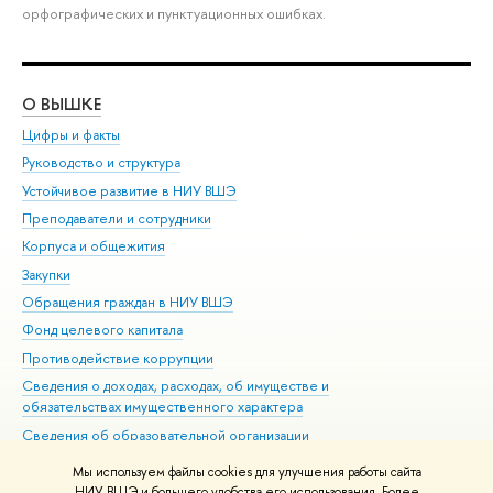
орфографических и пунктуационных ошибках.
О ВЫШКЕ
ОБ
Цифры и факты
Ли
Руководство и структура
Дов
Устойчивое развитие в НИУ ВШЭ
Ол
Преподаватели и сотрудники
При
Корпуса и общежития
Вы
Закупки
При
Обращения граждан в НИУ ВШЭ
Ас
Фонд целевого капитала
До
Противодействие коррупции
Цен
Сведения о доходах, расходах, об имуществе и
Би
обязательствах имущественного характера
Об
Сведения об образовательной организации
Обр
Людям с ограниченными возможностями здоровья
Мы используем файлы cookies для улучшения работы сайта
Единая платежная страница
НИУ ВШЭ и большего удобства его использования. Более