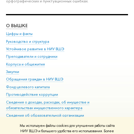
орфографических и пунктуационных ошибках.
О ВЫШКЕ
ОБ
Цифры и факты
Ли
Руководство и структура
Дов
Устойчивое развитие в НИУ ВШЭ
Ол
Преподаватели и сотрудники
При
Корпуса и общежития
Вы
Закупки
При
Обращения граждан в НИУ ВШЭ
Ас
Фонд целевого капитала
До
Противодействие коррупции
Цен
Сведения о доходах, расходах, об имуществе и
Би
обязательствах имущественного характера
Об
Сведения об образовательной организации
Обр
Людям с ограниченными возможностями здоровья
Мы используем файлы cookies для улучшения работы сайта
Единая платежная страница
НИУ ВШЭ и большего удобства его использования. Более