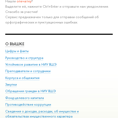
Нашли
опечатку
?
Выделите её, нажмите Ctrl+Enter и отправьте нам уведомление.
Спасибо за участие!
Сервис предназначен только для отправки сообщений об
орфографических и пунктуационных ошибках.
О ВЫШКЕ
ОБ
Цифры и факты
Ли
Руководство и структура
Дов
Устойчивое развитие в НИУ ВШЭ
Ол
Преподаватели и сотрудники
При
Корпуса и общежития
Вы
Закупки
При
Обращения граждан в НИУ ВШЭ
Ас
Фонд целевого капитала
До
Противодействие коррупции
Цен
Сведения о доходах, расходах, об имуществе и
Би
обязательствах имущественного характера
Об