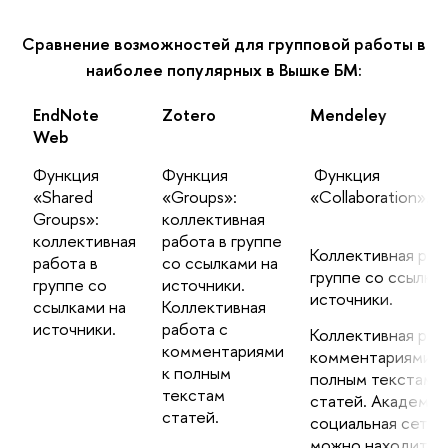
Сравнение возможностей для групповой работы в
наиболее популярных в Вышке БМ:
EndNote
Zotero
Mendeley
Web
Функция
Функция
Функция
«
Shared
«Groups»:
«Collaboration».
Groups
»:
коллективная
коллективная
работа в группе
Коллективная раб
работа в
со ссылками на
группе со ссылка
группе со
источники.
источники.
ссылками на
Коллективная
источники.
работа с
Коллективная раб
комментариями
комментариями к
к полным
полным текстам
текстам
статей. Академич
статей.
социальная сеть:
можно находить