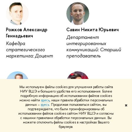
Рожков Александр
Савин Никита Юрьевич
Геннадьевич
Департамент
Кафедра
интегрированных
стратегического
коммуникаций: Старший
маркетинга: Доцент
преподаватель
Мы используем файлы cookies для улучшения работы сайта
НИУ ВШЭ и большего удобства его использования. Более
подробную информацию об использовании файлов cookies
Синельщиков Дмитрий
Слободенюк Екатерина
можно найти
здесь
, наши правила обработки персональных
Игоревич
Дмитриевна
данных –
здесь
. Продолжая пользоваться сайтом, вы
✖
подтверждаете, что были проинформированы об
Департамент
Департамент
использовании файлов cookies сайтом НИУ ВШЭ и согласны
с нашими правилами обработки персональных данных. Вы
прикладной
прикладной экономики:
можете отключить файлы cookies в настройках Вашего
математики: Доцент
Доцент
браузера.