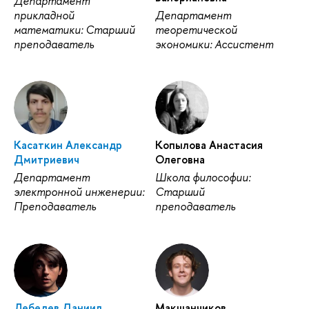
Департамент
прикладной
Департамент
математики: Старший
теоретической
преподаватель
экономики: Ассистент
Касаткин Александр
Копылова Анастасия
Дмитриевич
Олеговна
Департамент
Школа философии:
электронной инженерии:
Старший
Преподаватель
преподаватель
Лебедев Даниил
Макшанчиков