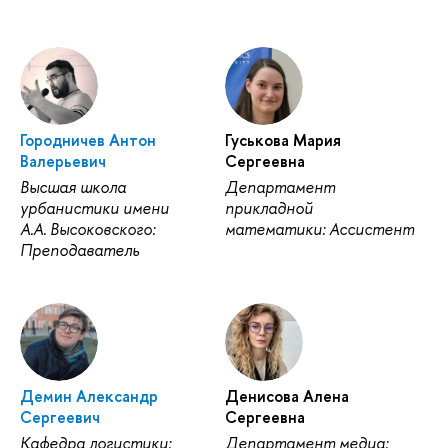
Городничев Антон
Гуськова Мария
Валерьевич
Сергеевна
Высшая школа
Департамент
урбанистики имени
прикладной
А.А. Высоковского:
математики: Ассистент
Преподаватель
Демин Александр
Денисова Алена
Сергеевич
Сергеевна
Кафедра логистики:
Департамент медиа: