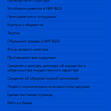
Руководство и структура
Д
Устойчивое развитие в НИУ ВШЭ
О
Преподаватели и сотрудники
П
Корпуса и общежития
В
Закупки
П
Обращения граждан в НИУ ВШЭ
А
Фонд целевого капитала
Д
Противодействие коррупции
Ц
Сведения о доходах, расходах, об имуществе и
Б
обязательствах имущественного характера
О
Сведения об образовательной организации
О
Людям с ограниченными возможностями здоровья
Единая платежная страница
Работа в Вышке