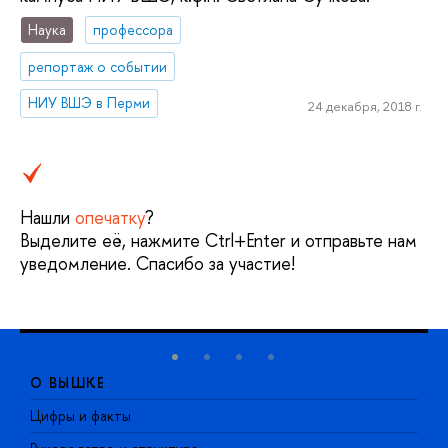
Наука
профессора
репортаж о событии
НИУ ВШЭ в Перми
24 декабря, 2018 г.
Нашли
опечатку
?
Выделите её, нажмите Ctrl+Enter и отправьте нам
уведомление. Спасибо за участие!
О ВЫШКЕ
Цифры и факты
Л