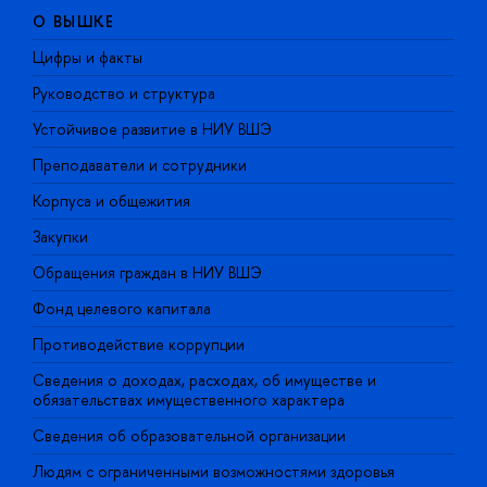
О ВЫШКЕ
Цифры и факты
Л
Руководство и структура
Д
Устойчивое развитие в НИУ ВШЭ
О
Преподаватели и сотрудники
П
Корпуса и общежития
В
Закупки
П
Обращения граждан в НИУ ВШЭ
А
Фонд целевого капитала
Д
Противодействие коррупции
Ц
Сведения о доходах, расходах, об имуществе и
Б
обязательствах имущественного характера
О
Сведения об образовательной организации
О
Людям с ограниченными возможностями здоровья