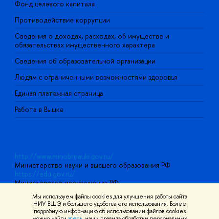
Фонд целевого капитала
Д
Противодействие коррупции
Ц
Сведения о доходах, расходах, об имуществе и
Б
обязательствах имущественного характера
О
Сведения об образовательной организации
О
Людям с ограниченными возможностями здоровья
Единая платежная страница
Работа в Вышке
http://www.minobrnauki.gov.ru/
Министерство науки и высшего образования РФ
https://edu.gov.ru/
Министерство просвещения РФ
https://elearning.hse.ru/mooc
Мы используем файлы cookies для улучшения работы сайта
Массовые открытые онлайн-курсы
НИУ ВШЭ и большего удобства его использования. Более
подробную информацию об использовании файлов cookies
можно найти
здесь
, наши правила обработки персональных