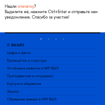
Нашли
опечатку
?
Выделите её, нажмите Ctrl+Enter и отправьте нам
уведомление. Спасибо за участие!
О ВЫШКЕ
Цифры и факты
Л
Руководство и структура
Д
Устойчивое развитие в НИУ ВШЭ
О
Преподаватели и сотрудники
П
Корпуса и общежития
В
Закупки
П
Обращения граждан в НИУ ВШЭ
А