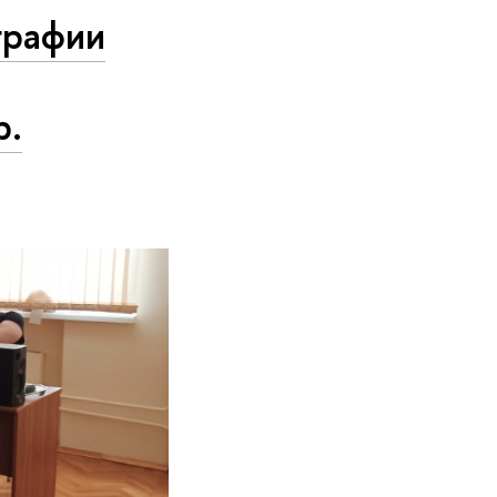
графии
р.