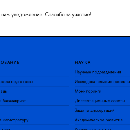
е нам уведомление. Спасибо за участие!
ЗОВАНИЕ
НАУКА
Научные подразделения
вская подготовка
Исследовательские проекты
иады
Мониторинги
в бакалавриат
Диссертационные советы
Защиты диссертаций
в магистратуру
Академическое развитие
нтура
Конкурсы и гранты