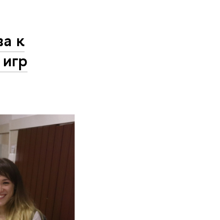
ва к
 игр