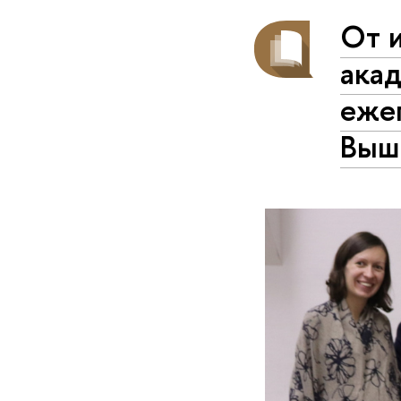
От 
акад
еже
Выш