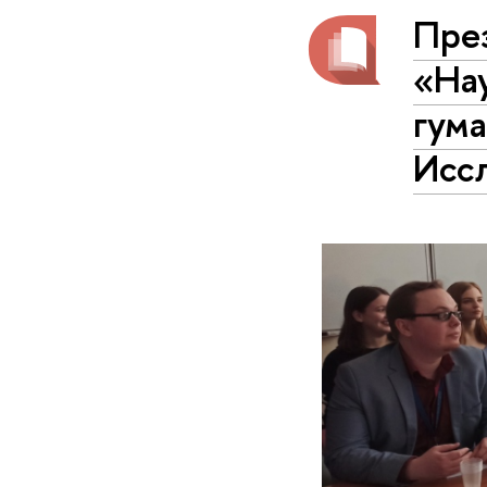
Пре
«На
гум
Исс