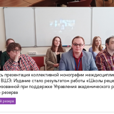
сь презентация коллективной монографии междисципли
з ВШЭ. Издание стало результатом работы «Школы рец
изованной при поддержке Управления академического р
 резерва
й резерв