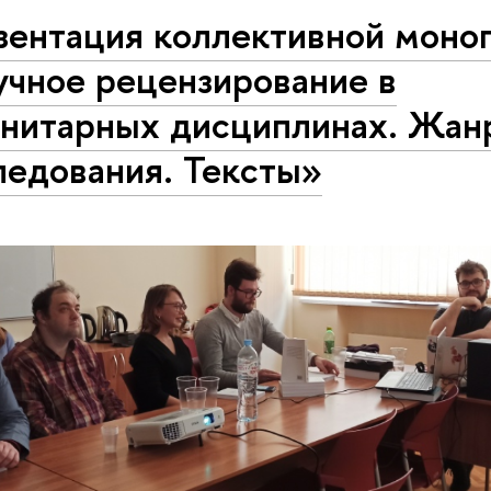
зентация коллективной моно
учное рецензирование в
анитарных дисциплинах. Жан
ледования. Тексты»