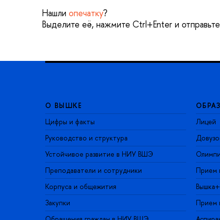
Нашли
опечатку
?
Выделите её, нажмите Ctrl+Enter и отправьт
О ВЫШКЕ
ОБРА
Цифры и факты
Лицей
Руководство и структура
Довузо
Устойчивое развитие в НИУ ВШЭ
Олимп
Преподаватели и сотрудники
Прием 
Корпуса и общежития
Вышка+
Закупки
Прием 
Обращения граждан в НИУ ВШЭ
Аспира