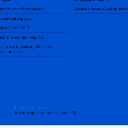
ительное образование
Внешние научно-информаци
развития карьеры
-инкубатор ВШЭ
вательные партнерства
ая связь и взаимодействие с
телями услуг
https://edu.gov.ru/
Министерство просвещения РФ