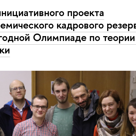
инициативного проекта
емического кадрового резер
годной Олимпиаде по теории
ки