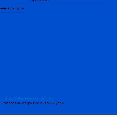
онные ресурсы
https://elearning.hse.ru/mooc
Массовые открытые онлайн-курсы