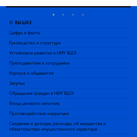
О ВЫШКЕ
Цифры и факты
Л
Руководство и структура
Д
Устойчивое развитие в НИУ ВШЭ
О
Преподаватели и сотрудники
П
Корпуса и общежития
В
Закупки
П
Обращения граждан в НИУ ВШЭ
А
Фонд целевого капитала
Д
Противодействие коррупции
Ц
Сведения о доходах, расходах, об имуществе и
Б
обязательствах имущественного характера
О