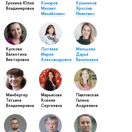
Ерохина Юлия
Комаров
Кузьминов
Владимировна
Михаил
Ярослав
Михайлович
Иванович
Кускова
Лытаева
Мальцева
Валентина
Мария
Дарья
Викторовна
Александровна
Васильевна
Мамбергер
Марьясова
Павловская
Татьяна
Ксения
Галина
Владимировна
Сергеевна
Андреевна