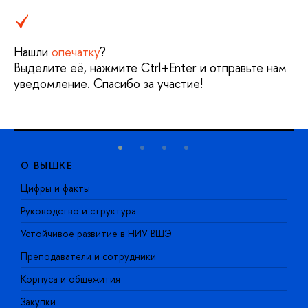
Нашли
опечатку
?
Выделите её, нажмите Ctrl+Enter и отправьте нам
уведомление. Спасибо за участие!
О ВЫШКЕ
Цифры и факты
Л
Руководство и структура
Д
Устойчивое развитие в НИУ ВШЭ
О
Преподаватели и сотрудники
П
Корпуса и общежития
В
Закупки
П