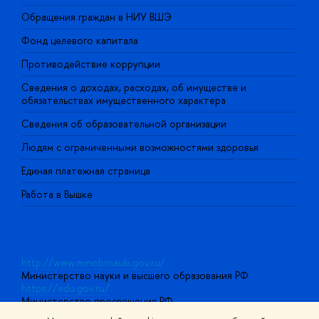
Обращения граждан в НИУ ВШЭ
А
Фонд целевого капитала
Д
Противодействие коррупции
Ц
Сведения о доходах, расходах, об имуществе и
Б
обязательствах имущественного характера
О
Сведения об образовательной организации
О
Людям с ограниченными возможностями здоровья
Единая платежная страница
Работа в Вышке
http://www.minobrnauki.gov.ru/
Министерство науки и высшего образования РФ
https://edu.gov.ru/
Министерство просвещения РФ
https://elearning.hse.ru/mooc