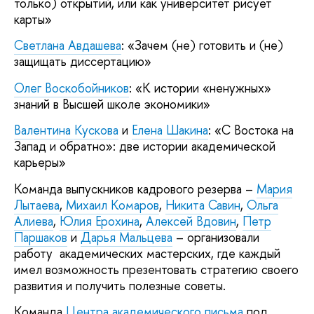
только) открытий, или как университет рисует
карты»
Светлана Авдашева
: «Зачем (не) готовить и (не)
защищать диссертацию»
Олег Воскобойников
: «К истории «ненужных»
знаний в Высшей школе экономики»
Валентина Кускова
и
Елена Шакина
: «С Востока на
Запад и обратно»: две истории академической
карьеры»
Команда выпускников кадрового резерва –
Мария
Лытаева
,
Михаил Комаров
,
Никита Савин
,
Ольга
Алиева
,
Юлия Ерохина
,
Алексей Вдовин
,
Петр
Паршаков
и
Дарья Мальцева
– организовали
работу академических мастерских, где каждый
имел возможность презентовать стратегию своего
развития и получить полезные советы.
Команда
Центра академического письма
под