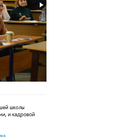
сшей школы
ми, и кадровой
ика