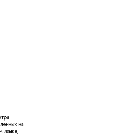
нтра
вленных на
м языке,