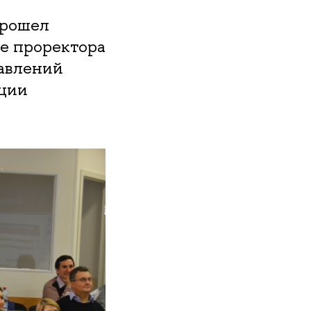
прошел
е проректора
авлений
ации