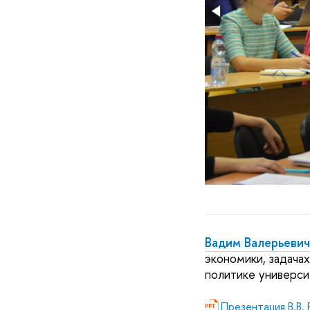
Вадим Валерьевич
экономики, задача
политике универси
Презентация В.В.