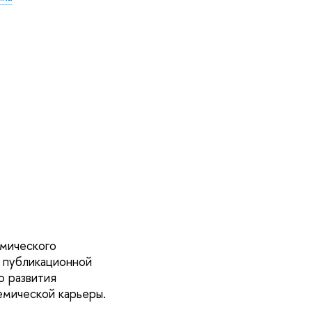
емического
и публикационной
о развития
емической карьеры.