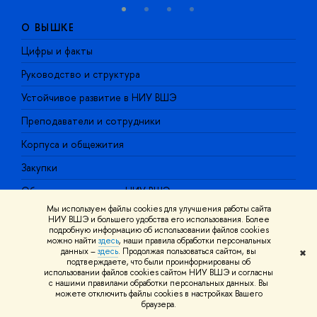
О ВЫШКЕ
Цифры и факты
Л
Руководство и структура
Д
Устойчивое развитие в НИУ ВШЭ
О
Преподаватели и сотрудники
П
Корпуса и общежития
В
Закупки
П
Обращения граждан в НИУ ВШЭ
А
Мы используем файлы cookies для улучшения работы сайта
Фонд целевого капитала
Д
НИУ ВШЭ и большего удобства его использования. Более
подробную информацию об использовании файлов cookies
Противодействие коррупции
Ц
можно найти
здесь
, наши правила обработки персональных
данных –
здесь
. Продолжая пользоваться сайтом, вы
✖
Сведения о доходах, расходах, об имуществе и
Б
подтверждаете, что были проинформированы об
использовании файлов cookies сайтом НИУ ВШЭ и согласны
обязательствах имущественного характера
с нашими правилами обработки персональных данных. Вы
О
можете отключить файлы cookies в настройках Вашего
Сведения об образовательной организации
браузера.
О