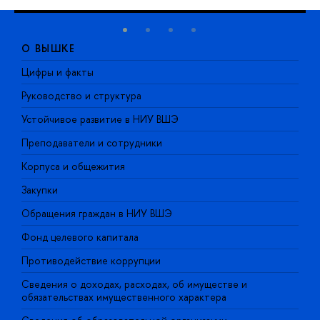
О ВЫШКЕ
Цифры и факты
Л
Руководство и структура
Д
Устойчивое развитие в НИУ ВШЭ
О
Преподаватели и сотрудники
П
Корпуса и общежития
В
Закупки
П
Обращения граждан в НИУ ВШЭ
А
Фонд целевого капитала
Д
Противодействие коррупции
Ц
Сведения о доходах, расходах, об имуществе и
Б
обязательствах имущественного характера
О