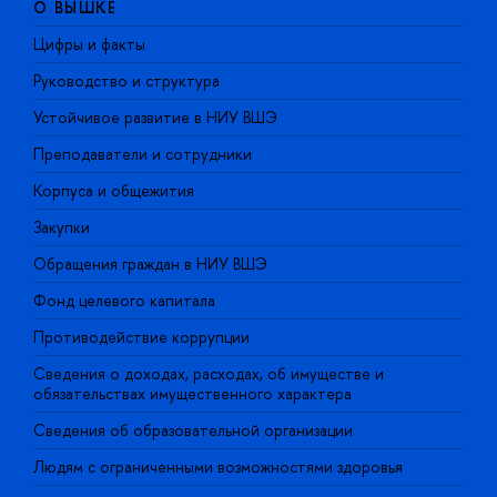
О ВЫШКЕ
Цифры и факты
Л
Руководство и структура
Д
Устойчивое развитие в НИУ ВШЭ
О
Преподаватели и сотрудники
П
Корпуса и общежития
В
Закупки
П
Обращения граждан в НИУ ВШЭ
А
Фонд целевого капитала
Д
Противодействие коррупции
Ц
Сведения о доходах, расходах, об имуществе и
Б
обязательствах имущественного характера
О
Сведения об образовательной организации
О
Людям с ограниченными возможностями здоровья