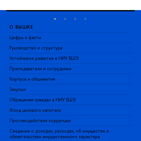
О ВЫШКЕ
Цифры и факты
Л
Руководство и структура
Д
Устойчивое развитие в НИУ ВШЭ
О
Преподаватели и сотрудники
П
Корпуса и общежития
В
Закупки
П
Обращения граждан в НИУ ВШЭ
А
Фонд целевого капитала
Д
Противодействие коррупции
Ц
Сведения о доходах, расходах, об имуществе и
Б
обязательствах имущественного характера