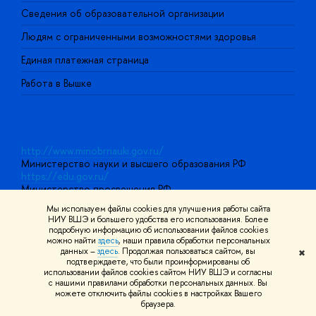
О
Сведения об образовательной организации
О
Людям с ограниченными возможностями здоровья
Единая платежная страница
Работа в Вышке
http://www.minobrnauki.gov.ru/
Министерство науки и высшего образования РФ
https://edu.gov.ru/
Министерство просвещения РФ
https://elearning.hse.ru/mooc
Мы используем файлы cookies для улучшения работы сайта
Массовые открытые онлайн-курсы
НИУ ВШЭ и большего удобства его использования. Более
подробную информацию об использовании файлов cookies
можно найти
здесь
, наши правила обработки персональных
данных –
здесь
. Продолжая пользоваться сайтом, вы
✖
© НИУ ВШЭ 1993–2026
Адреса и контакты
Условия
подтверждаете, что были проинформированы об
использования материалов
Политика конфиденциальности
Карта
использовании файлов cookies сайтом НИУ ВШЭ и согласны
сайта
с нашими правилами обработки персональных данных. Вы
Шрифты HSE Sans и HSE Slab разработаны в
Школе дизайна НИУ
можете отключить файлы cookies в настройках Вашего
ВШЭ
браузера.
Редактору