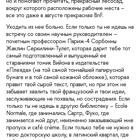
но и помогают прочитать, прекрасный лесосад,
вокруг которого расположены рабочие места –
все это даже в августе прекрасная BnF.
Уходить из нее больно. Если только ты не идешь на
встречу со своим научным руководителем –
почетным профессором Париж-4 Сорбонны
Жаклин Серкилини-Тулет, которая дарит тебе тот
самый подготовленный и выпущенный ее
стараниями томик Вийона в издательстве
«Плеяда» (на той самой тончайшей папирусной
бумаге и в той самой кожаной обложке), которая
правит твой сырой текст, правит, но при этом не
забывает хвалить твой французский и твои идеи,
заслуживающие не похвалы, но сострадания. Если
только ты не идешь в другую библиотеку – Ecole
Normale, где занимались Сартр, Фуко, где
занимается мой друг, неизменно заказывающий мне
пропуск и café crème. Если только тебе не нужно в
твою докторскую школу, в латинский квартал, где