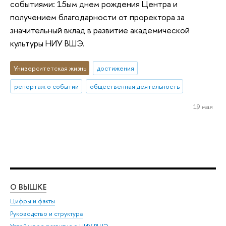
событиями: 15ым днем рождения Центра и
получением благодарности от проректора за
значительный вклад в развитие академической
культуры НИУ ВШЭ.
Университетская жизнь
достижения
репортаж о событии
общественная деятельность
19 мая
О ВЫШКЕ
ОБ
Цифры и факты
Ли
Руководство и структура
Дов