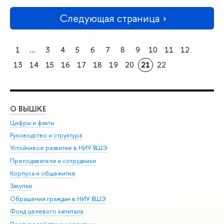
Следующая страница
1
...
3
4
5
6
7
8
9
10
11
12
13
14
15
16
17
18
19
20
21
22
О ВЫШКЕ
ОБ
Цифры и факты
Ли
Руководство и структура
Дов
Устойчивое развитие в НИУ ВШЭ
Ол
Преподаватели и сотрудники
При
Корпуса и общежития
Вы
Закупки
При
Обращения граждан в НИУ ВШЭ
Ас
Фонд целевого капитала
До