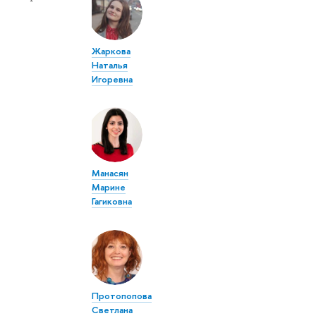
Жаркова
Наталья
Игоревна
Манасян
Марине
Гагиковна
Протопопова
Светлана