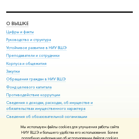
О ВЫШКЕ
ОБ
Цифры и факты
Ли
Руководство и структура
Дов
Устойчивое развитие в НИУ ВШЭ
Ол
Преподаватели и сотрудники
При
Корпуса и общежития
Вы
Закупки
При
Обращения граждан в НИУ ВШЭ
Ас
Фонд целевого капитала
До
Противодействие коррупции
Цен
Сведения о доходах, расходах, об имуществе и
Би
обязательствах имущественного характера
Об
Сведения об образовательной организации
Обр
Людям с ограниченными возможностями здоровья
Мы используем файлы cookies для улучшения работы сайта
Единая платежная страница
НИУ ВШЭ и большего удобства его использования. Более
подробную информацию об использовании файлов cookies